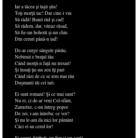
Iar a tăcea şi laşii ştiu!
Toţi morţii tac! Dar cine-i viu
Să râdă! Bunii râd şi cad!
Să râdem, dar, viteaz răsad,
Să fie-un hohotit şi-un chiu
Din ceruri până-n iad!
De-ar curge sângele pârău,
Nebiruit e braţul tău
Când morţii-n faţă nu tresari!
Şi însuţi ţie-un zeu îţi pari
Când râzi de ce se tem mai rău
Duşmanii tăi cei tari.
Ei sunt romani! Şi ce mai sunt?
Nu ei, ci de-ar veni Cel-sfânt,
Zamolxe, c-un întreg popor
De zei, i-am întreba: ce vor?
Şi nu le-am da nici lor pământ
Căci ei au cerul lor!
Şi-acum, bărbaţi, un fier şi-un scut!