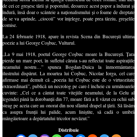
de cei ce greșesc tării și poporului, deoarece acest popor a îndurat și
îndură, însă doar o scânteie a naționalismului și o foame de dreptate
de se va aprinde, „ciocoii” vor înțelege, poate prea târziu, greșelile
comise.
La 24 februarie 1918, apare în revista Scena din București ultima
poezie a lui George Coșbuc, Vulturul.
„La 9 mai 1918, poetul George Coșbuc moare la București. Țara
pierde un mare poet, în sufletul căruia s-au reflectat toate aspirațiile
neamului nostru…” spunea Bogdan-Duica la înmormântarea
ilustrului dispărut. La moartea lui Coșbuc, Nicolae Iorga, cel care
afirmase mai demult că „poezia lui Coșbuc este de o virtuozitate
extraordinară”, publică un necrolog pe care-l încheie cu următoarele
cuvinte: „Cel ce a cântat toate vitejiile neamului, de la Gelu al
legendei până la dorobanții din 77, moare fără a fi văzut cu ochii sub
steag pe aceia care au onorat din nou sfântul drapel al țării. Să lăsăm
ca asupra frunții lui palide, acum liniștite, să cadă o umbră
mângâietoare a depărtatului tricolor nevăzut.”
Distribuie