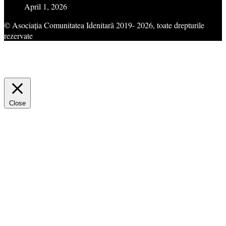
April 1, 2026
© Asociația Comunitatea Idenitară 2019- 2026, toate drepturile
rezervate
This website uses cookies to improve your experience. We'll assume
you're ok with this, but you can opt-out if you wish.
Cookie
settings
ACCEPT
Close
Privacy Overview
This website uses cookies to improve your experience while you
navigate through the website. Out of these cookies, the cookies that
are categorized as necessary are stored on your browser as they are
essential for the working of basic functionalities of the website. We
also use third-party cookies that help us analyze and understand how
you use this website. These cookies will be stored in your browser
only with your consent. You also have the option to opt-out of these
cookies. But opting out of some of these cookies may have an effect