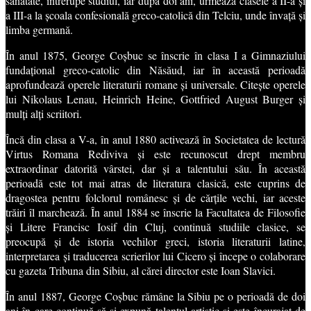
sănătate, întrerupe studiul, iar după doi ani, urmează clasele a II-a și
a III-a la școala confesională greco-catolică din Telciu, unde învață și
limba germană.
În anul 1875, George Coșbuc se înscrie în clasa I a Gimnaziului
fundațional greco-catolic din Năsăud, iar în această perioadă
aprofundează operele literaturii romane și universale. Citește operele
lui Nikolaus Lenau, Heinrich Heine, Gottfried August Burger și
mulți alți scriitori.
Încă din clasa a V-a, în anul 1880 activează în Societatea de lectură
Virtus Romana Rediviva și este recunoscut drept membru
extraordinar datorită vârstei, dar și a talentului său. În această
perioadă este tot mai atras de literatura clasică, este cuprins de
dragostea pentru folclorul românesc și de cărțile vechi, iar aceste
trăiri îl marchează. În anul 1884 se înscrie la Facultatea de Filosofie
și Litere Francisc Iosif din Cluj, continuă studiile clasice, se
preocupă și de istoria vechilor greci, istoria literaturii latine,
interpretarea și traducerea scrierilor lui Cicero și începe o colaborare
cu gazeta Tribuna din Sibiu, al cărei director este Ioan Slavici.
În anul 1887, George Coșbuc rămâne la Sibiu pe o perioadă de doi
ani în care continuă să-și expună talentul artistic și este încurajat de