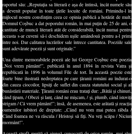
raportul său: „Reputația sa literară e așa de întinsă, încât numele său
a devenit popular în toate țările locuite de români. Primindu-l în
mijlocul nostru consfințim ceea ce opinia publică a hotărât de mult.
Domnul Coșbuc a dat poporului român, în mai puțin de 25 de ani, o
cantitate de muncă literară atât de considerabilă, încât numai pentru
aceasta s-ar cuveni să-i deschidem ușile amândouă pentru a-l primi
între noi. Dar calitatea lucrărilor sale întrece cantitatea. Poeziile sale
sunt adevărate poezii și sunt originale.”
Una dintre memorabilele poezii ale lui George Coșbuc este poezia
„Noi vrem pământ!”, publicată în anul 1894 în revista Vatra și
republicată în 1896 în volumul File de tort. În această poezie este
foarte bine ilustrată nedreptatea pe care țăranii români au îndurat-o
din cauza ciocoilor, lipsiți de suflet din cauza statutului social și al
bunăstării materiale. Țăranii români erau tratați dur: „Bătăi și chinuri,
când țipam, / Obezi și lanț, când ne mișcam, / și, plumb, când istoviți
strigam / Că vrem pământ!”; însă, de asemenea, este arătată și reacția
oamenilor iubitori de dreptate: „Când nu vom mai putea răbda /
Când foamea ne va răscula / Hristoși să fiți. Nu veți scăpa / Niciun
mormânt!”.
Această strofă merită să ajungă cunoscută de orice român, mai ales