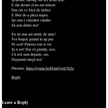
E rău destul că ne-am născut:
Dar cui i-e frică de război
E liber de-a pleca napoi,
Iar cine-i vânzător vândut
Să iasă dintre noi!
Eu nu mai am nimic de spus!
Voi braţele jurând le-aţi pus
Pe scut! Puterea este-n voi
Şi-n zei! Dar vă gândiţi, eroi,
Că zeii sunt departe, sus,
Duşmanii lângă noi!
Phoenix:
https://youtu.be/H4nQswlgNZo
Reply
Leave a Reply