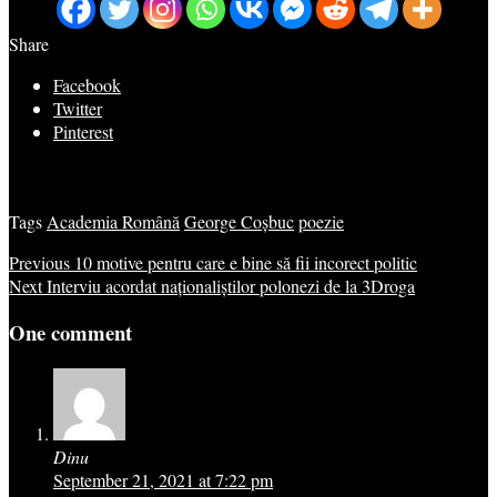
Share
Facebook
Twitter
Pinterest
Tags
Academia Română
George Coșbuc
poezie
Previous
10 motive pentru care e bine să fii incorect politic
Next
Interviu acordat naționaliștilor polonezi de la 3Droga
One comment
Dinu
September 21, 2021 at 7:22 pm