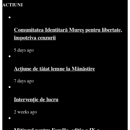
ACTIUNI
Comunitatea Identitară Mureș pentru libertate,
împotriva cenzurii
5 days ago
Acțiune de tăiat lemne la Mănăstire
7 days ago
Intervenție de lucru
2 weeks ago
Mitingul pentru Familie, ediția a IX-a