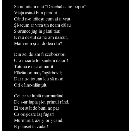
Sa nu uitam nici “Decebal catre popor”
Viaţa asta-i bun pierdut
Când n-o trăieşti cum ai fi vrut!
Şi-acum ar vrea un neam călău
S-arunce jug în gâtul tău:
E rău destul că ne-am născut,
Mai vrem şi-al doilea rău?
Din zei de-am fi scoborâtori,
C-o moarte tot suntem datori!
Totuna e dac-ai murit
Flăcău ori moş îngârbovit;
Dar nu-i totuna leu să mori
Ori câine-nlănţuit.
Cei ce se luptă murmurând,
De s-ar lupta şi-n primul rând,
Ei tot atât de buni ne par
Ca orişicare laş fugar!
Murmurul, azi şi orişicând,
E plânset în zadar!