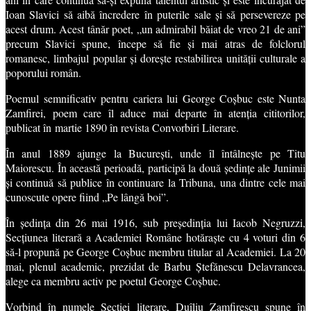
Ioan Slavici să aibă încredere în puterile sale și să persevereze pe
acest drum. Acest tânăr poet, „un admirabil băiat de vreo 21 de ani”
precum Slavici spune, începe să fie și mai atras de folclorul
romanesc, limbajul popular și dorește restabilirea unității culturale a
poporului român.
Poemul semnificativ pentru cariera lui George Coșbuc este Nunta
Zamfirei, poem care îl aduce mai departe în atenția cititorilor,
publicat în martie 1890 în revista Convorbiri Literare.
În anul 1889 ajunge la București, unde îl întâlnește pe Titu
Maiorescu. În această perioadă, participă la două ședințe ale Junimii
și continuă să publice în continuare la Tribuna, una dintre cele mai
cunoscute opere fiind „Pe lângă boi”.
În ședința din 26 mai 1916, sub președinția lui Iacob Negruzzi,
Secțiunea literară a Academiei Române hotăraște cu 4 voturi din 6
să-l propună pe George Coșbuc membru titular al Academiei. La 20
mai, plenul academic, prezidat de Barbu Ștefănescu Delavrancea,
alege ca membru activ pe poetul George Coșbuc.
Vorbind în numele Secției literare, Duîliu Zamfirescu spune în