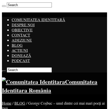
COMUNITATEA IDENTITARĂ
DESPRE NOI
OBIECTIVE
CONTACT
ADEZIUNE
BLOG
ACȚIUNI
DONEAZĂ
PODCAST
Comunitatea
Identitara România
Home
/
BLOG
/
George Coșbuc – unul dintre cei mai mari poeți ai
țării