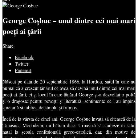
George Coșbuc – unul dintre cei mai mari
poeți ai țării
Share
Facebook
Twitter
Pinterest
Născut pe data de 20 septembrie 1866, la Hordou, satul în care nu
numai că a crescut tânărul ce avea să devină unul dintre cei mai mari
poeți ai țării, ci și locul în care tânărul George și-a dezvoltat o poftă
și o dragoste pentru povești și literatură, sentimente ce l-au împins
spre artă și iubirea de simplu și frumos.
Încă de la vârsta de cinci ani, George Coșbuc învață să citească de la
Tanasuca Mocodean, un bătrân diac. Urmează să studieze în satul
natal la școala confesională greco-catolică, dar, din motive de