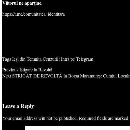
Viitorul ne aparține.
https://t.me/comunitatea_identitara
Tags
Ieși din Temnița Cenzurii! Intră pe Telegram!
Previous
Istigare la Revoltă
Next
STRIGĂT DE REVOLTĂ în Borșa Maramureș: Curajul Localnicilor
Leave a Reply
Your email address will not be published.
Required fields are marked