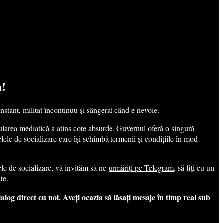
m!
onstant, militat încontinuu și sângerat când e nevoie.
pularea mediatică a atins cote absurde. Guvernul oferă o singură
elele de socializare care își schimbă termenii și condițiile în mod
lele de socializare, vă invităm să ne
urmăriți pe Telegram
, să fiți cu un
te.
ialog direct cu noi. Aveți ocazia să lăsați mesaje în timp real sub