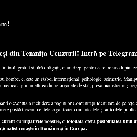
am!
eși din Temnița Cenzurii! Intră pe Telegra
tinsă, gratuit și fără obligații, ci un drept pentru care trebuie luptat c
 sau bombe, ci este un război informațional, psihologic, asimetric. Mani
împiedicată prin uneltirea dintre organele de stat, presa mainstream și reț
cipând o eventuală închidere a paginilor Comunității Identitare de pe rețe
imele postări, evenimentele organizate, comunicatele și articolele publica
curent cu inițiativele noastre, ci totodată oferă posibilitatea unui d
aționalist renaște în România și în Europa.