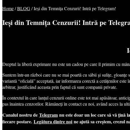
Home
/
BLOG
/
Ieși din Temnița Cenzurii! Intră pe Telegram!
Ieși din Temnița Cenzurii! Intră pe Telegr
I
Dreptul la liberă exprimare nu este un cadou pe care îl primim cu mâna în
Suntem într-un război care nu se mai poartă cu săbii și sulițe, gloanțe
variantă “oficială” acceptată, iar informarea corectă a cetățenilor este 
arbitrar, justificând aceasta prin faptul că sunt companii private.
În contextul în care lanțul cenzurii online este tot mai apăsătoar, anti
pas înaintea cenzorilor. Rămâneți în contact cu noi, având acces la ult
Canalul nostru de
Telegram
nu este doar un loc care să vă țină la 
fiecare postare.
Legătura dintre noi
ne ajută sa creștem, crezul n