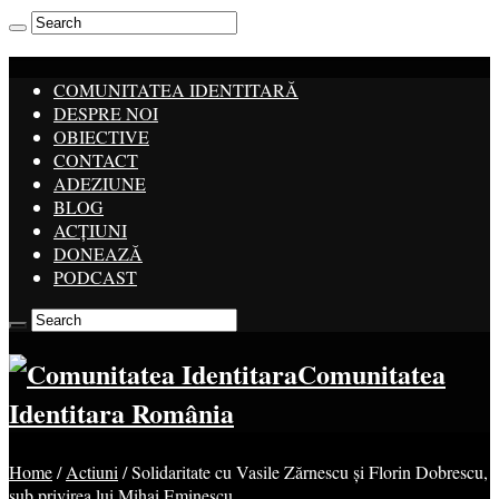
COMUNITATEA IDENTITARĂ
DESPRE NOI
OBIECTIVE
CONTACT
ADEZIUNE
BLOG
ACȚIUNI
DONEAZĂ
PODCAST
Comunitatea
Identitara România
Home
/
Actiuni
/
Solidaritate cu Vasile Zărnescu și Florin Dobrescu,
sub privirea lui Mihai Eminescu