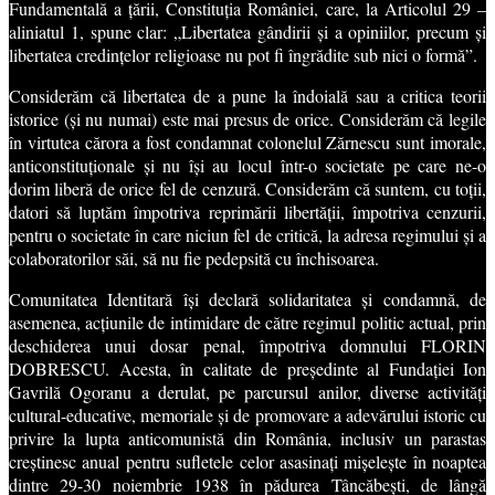
Fundamentală a țării, Constituția României, care, la Articolul 29 –
aliniatul 1, spune clar: „Libertatea gândirii și a opiniilor, precum și
libertatea credințelor religioase nu pot fi îngrădite sub nici o formă”.
Considerăm că libertatea de a pune la îndoială sau a critica teorii
istorice (și nu numai) este mai presus de orice. Considerăm că legile
în virtutea cărora a fost condamnat colonelul Zărnescu sunt imorale,
anticonstituționale și nu își au locul într-o societate pe care ne-o
dorim liberă de orice fel de cenzură. Considerăm că suntem, cu toții,
datori să luptăm împotriva reprimării libertății, împotriva cenzurii,
pentru o societate în care niciun fel de critică, la adresa regimului și a
colaboratorilor săi, să nu fie pedepsită cu închisoarea.
Comunitatea Identitară își declară solidaritatea și condamnă, de
asemenea, acțiunile de intimidare de către regimul politic actual, prin
deschiderea unui dosar penal, împotriva domnului FLORIN
DOBRESCU. Acesta, în calitate de președinte al Fundației Ion
Gavrilă Ogoranu a derulat, pe parcursul anilor, diverse activități
cultural-educative, memoriale și de promovare a adevărului istoric cu
privire la lupta anticomunistă din România, inclusiv un parastas
creștinesc anual pentru sufletele celor asasinați mișelește în noaptea
dintre 29-30 noiembrie 1938 în pădurea Tâncăbești, de lângă