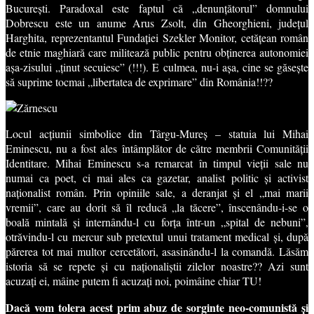
București. Paradoxal este faptul că „denunțătorul” domnului
Dobrescu este un anume Arus Zsolt, din Gheorghieni, județul
Harghita, reprezentantul Fundației Szekler Monitor, cetățean român
de etnie maghiară care militează public pentru obținerea autonomiei
așa-zisului „ținut secuiesc” (!!!). E culmea, nu-i așa, cine se găsește
să suprime tocmai „libertatea de exprimare” din România!!??
Locul acțiunii simbolice din Târgu-Mureș – statuia lui Mihai
Eminescu, nu a fost ales întâmplător de către membrii Comunității
Identitare. Mihai Eminescu s-a remarcat în timpul vieții sale nu
numai ca poet, ci mai ales ca gazetar, analist politic și activist
naționalist român. Prin opiniile sale, a deranjat și el „mai marii
vremii”, care au dorit să îl reducă „la tăcere”, înscenându-i-se o
boală mintală și internându-l cu forța într-un „spital de nebuni”,
otrăvindu-l cu mercur sub pretextul unui tratament medical și, după
părerea tot mai multor cercetători, asasinându-l la comandă. Lăsăm
istoria să se repete și cu naționaliștii zilelor noastre?? Azi sunt
acuzați ei, mâine putem fi acuzați noi, poimâine chiar TU!
Dacă vom tolera acest prim abuz de sorginte neo-comunistă și