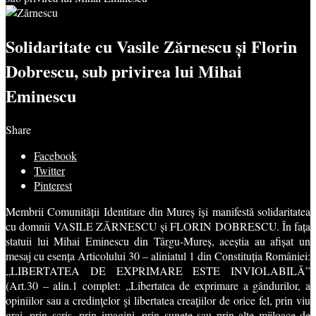
Solidaritate cu Vasile Zărnescu și Florin
Dobrescu, sub privirea lui Mihai
Eminescu
Share
Facebook
Twitter
Pinterest
Membrii Comunității Identitare din Mureș își manifestă solidaritatea
cu domnii VASILE ZĂRNESCU și FLORIN DOBRESCU. În fața
statuii lui Mihai Eminescu din Târgu-Mureș, aceștia au afișat un
mesaj cu esența Articolului 30 – aliniatul 1 din Constituția României:
„LIBERTATEA DE EXPRIMARE ESTE INVIOLABILĂ”
(Art.30 – alin.1 complet: „Libertatea de exprimare a gândurilor, a
opiniilor sau a credinţelor şi libertatea creaţiilor de orice fel, prin viu
grai, prin scris, prin imagini, prin sunete sau prin alte mijloace de