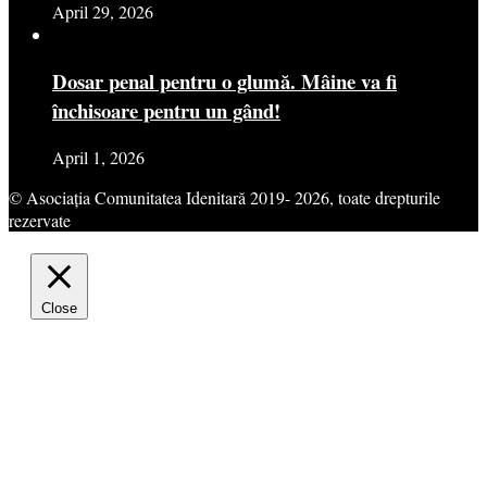
April 29, 2026
Dosar penal pentru o glumă. Mâine va fi
închisoare pentru un gând!
April 1, 2026
© Asociația Comunitatea Idenitară 2019- 2026, toate drepturile
rezervate
Close
Privacy Overview
This website uses cookies to improve your experience while
you navigate through the website. Out of these cookies, the
cookies that are categorized as necessary are stored on your
browser as they are essential for the working of basic