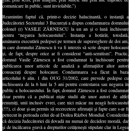
comunicare în public, sunt inviolabile.”)
Reamintim faptul că, printr-o decizie halucinantă, o instanță a
Judecătoriei Sectorului 3 București a dispus condamnarea domnului
colonel (r) VASILE ZĂRNESCU la un an și o lună închisoare
pentru “negarea holocaustului”. Instanța a hotărât, totodată,
amânarea executării pedepsei pe termen de supraveghere de doi ani,
în care domnului Zărnescu îi va fi interzis să scrie despre holocaust
și, de fapt, despre orice ar fi considerat “anti-semitism”. Practic,
domnul Vasile Zărnescu a fost condamnat la închisoare pentru
publicarea unor articole de analiză a afirmațiilor altor autori
consacrați despre holocaust. Condamnarea s-a făcut în baza
articolului 6 alin. 1 din OUG 31/2002, care prevede pedepse cu
închisoarea de la 6 luni la 5 ani pentru contestarea sau negarea în
public a holocaustului. În fapt, domnul Zărnescu a fost condamnat
doar pentru că a publicat niște studii ale unor autori de altfel
renumiți, unii inclusiv evrei, care nici măcar nu neagă holocaustul
(!!!), ci doar și-au permis să recerceteze afirmații și fapte care s-ar fi
petrecut în perioada celui de-al Doilea Război Mondial. Considerăm
că decizia Judecătoriei dă dovadă nu numai de decădere morală, dar
și de încălcarea gravă a drepturilor cetățenești stipulate clar în Legea