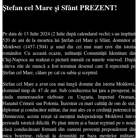
Ștefan cel Mare și Sfânt PREZENT!
Pe data de 13 Iulie 2024 (2 Iulie după calendarul vechi) s-au împlinit
520 de ani de la moartea lui Ștefan cel Mare și Sfânt, domnitor al
Moldovei (1457-1504) și unul din cei mai mari eroi din istoria
românilor. Cu această ocazie, militanții Comunității Identitare din
Cluj-Napoca au realizat o pictură murală cu marele voievod. După
câteva zile de muncă a fost terminat desenul care îl reprezintă pe
Ștefan cel Mare, călare pe cal cu sabia și sceptrul.
Ștefan cel Mare a avut cea mai lungă domnie din istoria Moldovei,
domnind timp de 47 de ani. Sub conducerea lui țara a prosperat, în
ciuda numeroaselor războaie cu Ungaria, Imperiul Otoman,
Hanatul
Crimeii
sau Polonia. Înzestrat cu mari calități de om de stat,
diplomat și conducător militar, dar mai ales cu o credință puternică în
Dumnezeu, acesta reușit să mențină independența Moldovei într-o
perioadă istorică dificilă. Pe plan intern și-a bazat regimul pe o nouă
clasă conducătoare formată din oameni proveniți preponderent din
mica boierime, ridicați la demnități pe baza meritelor militare,