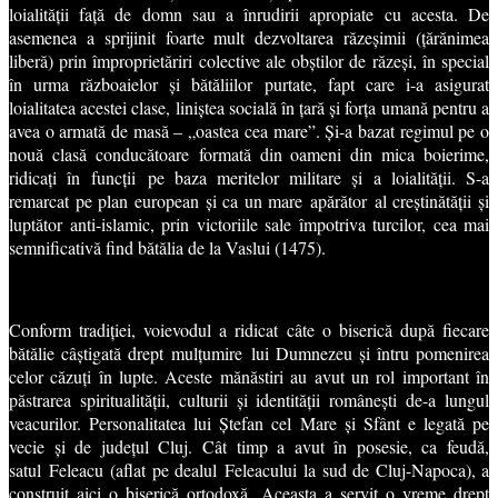
loialității față de domn sau a înrudirii apropiate cu acesta. De
asemenea a sprijinit foarte mult dezvoltarea răzeșimii (țărănimea
liberă) prin împroprietăriri colective ale obștilor de răzeși, în special
în urma războaielor și bătăliilor purtate, fapt care i-a asigurat
loialitatea acestei clase, liniștea socială în țară și forța umană pentru a
avea o armată de masă – „oastea cea mare”. Și-a bazat regimul pe o
nouă clasă conducătoare formată din oameni din mica boierime,
ridicați în funcții pe baza meritelor militare și a loialității. S-a
remarcat pe plan european și ca un mare apărător al creștinătății și
luptător anti-islamic, prin victoriile sale împotriva turcilor, cea mai
semnificativă find bătălia de la Vaslui (1475).
Conform tradiției, voievodul a ridicat câte o biserică după fiecare
bătălie câștigată drept mulțumire lui Dumnezeu și întru pomenirea
celor căzuți în lupte. Aceste mănăstiri au avut un rol important în
păstrarea spiritualității, culturii și identității românești de-a lungul
veacurilor. Personalitatea lui Ștefan cel Mare și Sfânt e legată pe
vecie și de județul Cluj. Cât timp a avut în posesie, ca feudă,
satul
Feleacu
(aflat pe dealul
Feleacului
la sud de Cluj-Napoca), a
construit aici o biserică ortodoxă. Aceasta a servit o vreme drept