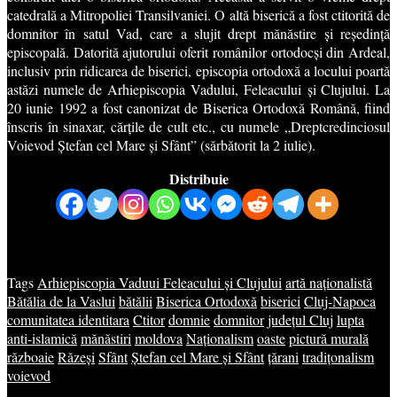
catedrală a Mitropoliei Transilvaniei. O altă biserică a fost ctitorită de
domnitor în satul Vad, care a slujit drept mănăstire și reședință
episcopală. Datorită ajutorului oferit românilor ortodocși din Ardeal,
inclusiv prin ridicarea de biserici, episcopia ortodoxă a locului poartă
astăzi numele de Arhiepiscopia Vadului,
Feleacului
și Clujului. La
20 iunie 1992 a fost canonizat de Biserica Ortodoxă Română, fiind
înscris în sinaxar, cărțile de cult etc., cu numele „Dreptcredinciosul
Voievod Ștefan cel Mare și Sfânt” (sărbătorit la 2 iulie).
Distribuie
Tags
Arhiepiscopia Vaduui Feleacului și Clujului
artă naționalistă
Bătălia de la Vaslui
bătălii
Biserica Ortodoxă
biserici
Cluj-Napoca
comunitatea identitara
Ctitor
domnie
domnitor
județul Cluj
lupta
anti-islamică
mănăstiri
moldova
Naționalism
oaste
pictură murală
războaie
Răzeși
Sfânt
Ștefan cel Mare și Sfânt
țărani
tradițonalism
voievod