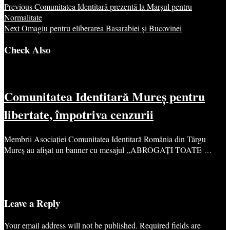
Previous
Comunitatea Identitară prezentă la Marșul pentru
Normalitate
Next
Omagiu pentru eliberarea Basarabiei și Bucovinei
Check Also
Comunitatea Identitară Mureș pentru
libertate, împotriva cenzurii
Membrii Asociației Comunitatea Identitară România din Târgu
Mureș au afișat un banner cu mesajul „ABROGAȚI TOATE …
Leave a Reply
Your email address will not be published.
Required fields are