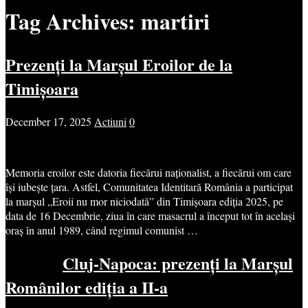
Tag Archives:
martiri
Prezenți la Marșul Eroilor de la
Timișoara
December 17, 2025
Actiuni
0
Memoria eroilor este datoria fiecărui naționalist, a fiecărui om care
își iubește țara. Astfel, Comunitatea Identitară România a participat
la marșul „Eroii nu mor niciodată” din Timișoara ediția 2025, pe
data de 16 Decembrie, ziua în care masacrul a început tot în același
oraș în anul 1989, când regimul comunist …
Cluj-Napoca: prezenți la Marșul
Românilor ediția a II-a