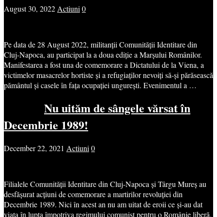
August 30, 2022
Actiuni
0
Pe data de 28 August 2022, militanții Comunității Identitare din
Cluj-Napoca, au participat la a doua ediție a Marșului Românilor.
Manifestarea a fost una de comemorare a Dictatului de la Viena, a
victimelor masacrelor hortiste și a refugiaților nevoiți să-și părăsească
pământul și casele în fața ocupației ungurești. Evenimentul a …
Nu uităm de sângele vărsat în
Decembrie 1989!
December 22, 2021
Actiuni
0
Filialele Comunității Identitare din Cluj-Napoca și Târgu Mureș au
desfășurat acțiuni de comemorare a martirilor revoluției din
Decembrie 1989. Nici în acest an nu am uitat de eroii ce și-au dat
viața în lupta împotriva regimului comunist pentru o Românie liberă.