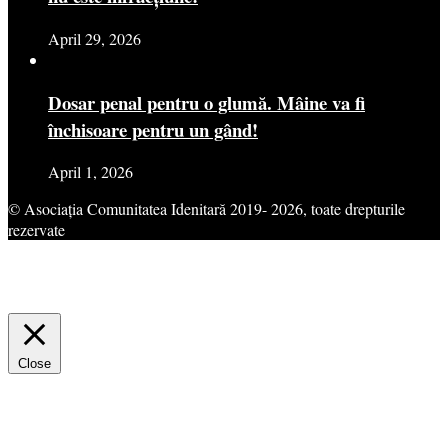
April 29, 2026
Dosar penal pentru o glumă. Mâine va fi
închisoare pentru un gând!
April 1, 2026
© Asociația Comunitatea Idenitară 2019- 2026, toate drepturile
rezervate
This website uses cookies to improve your experience. We'll assume
you're ok with this, but you can opt-out if you wish.
Cookie
settings
ACCEPT
Close
Privacy Overview