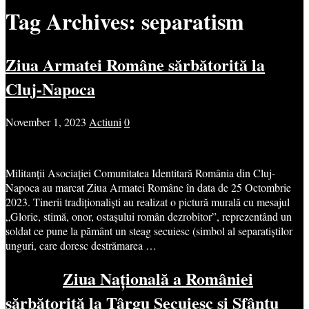
Tag Archives:
separatism
Ziua Armatei Române sărbătorită la
Cluj-Napoca
November 1, 2023
Actiuni
0
Militanții Asociației Comunitatea Identitară România din Cluj-
Napoca au marcat Ziua Armatei Române în data de 25 Octombrie
2023. Tinerii tradiționaliști au realizat o pictură murală cu mesajul
„Glorie, stimă, onor, ostașului român dezrobitor”, reprezentând un
soldat ce pune la pământ un steag secuiesc (simbol al separatiștilor
unguri, care doresc destrămarea …
Ziua Națională a României
sărbătorită la Târgu Secuiesc și Sfântu