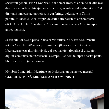
secretarul general Florin Dobrescu, doi demni Români ce an de an duc mai
departe memoria rezistenței anticomuniste, evenimentul a adunat Români
din toată țara care au participat la conferințe, pelerinaje la Chilia
părintelui Arsenie Boca, târguri de cărți naționaliste și comemorarea
oficială de Duminică, unde s-a cântat un imn pentru cei căzuți în lupta
anticomunistă.
Sacrificiul lor este o pildă în fața căreia sufletele noastre se cutremură,
totodată este far călăuzitor pe drumul vieții noastre, pe măsură ce
libertatea ne este răpită și tăvălugul neomarxist-globalist al distopiei
digital-comuniste ne împresoară, exemplul lor devine lupta noastră pentru
biruința conștiinței naționale.
Membrii Comunității Identitare au desfășurat un banner cu mesajul:
GLORIE ETERNĂ EROILOR ANTICOMUNIȘTI