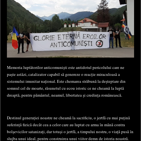
Memoria luptătorilor anticomuniști este antidotul pericolului care ne
paște astăzi, catalizator capabil să genereze o reacție miraculoasă a
sistemului imunitar național. Este chemarea străbună la deșteptare din
somnul cel de moarte, răsunetul cu ecou istoric ce ne cheamă la luptă
dreaptă, pentru pământul, neamul, libertatea și credința românească.
Destinul generației noastre ne cheamă la sacrificiu, o jertfă cu mai puțină
suferință fizică decât cea a celor care au luptat cu arma în mână contra
bolșevicilor satanizați, dar totuși o jertfă, a timpului nostru, o viață pusă în
slujba unui ideal, pentru construirea unui viitor demn de istoria noastră.