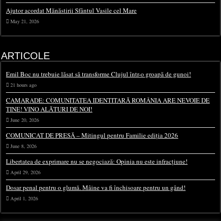
Ajutor acordat Mănăstirii Sfântul Vasile cel Mare
May 21, 2026
ARTICOLE
Emil Boc nu trebuie lăsat să transforme Clujul într-o groapă de gunoi!
21 hours ago
CAMARADE: COMUNITATEA IDENTITARĂ ROMÂNIA ARE NEVOIE DE
TINE! VINO ALĂTURI DE NOI!
June 20, 2026
COMUNICAT DE PRESĂ – Mitingul pentru Familie ediția 2026
June 8, 2026
Libertatea de exprimare nu se negociază: Opinia nu este infracțiune!
April 29, 2026
Dosar penal pentru o glumă. Mâine va fi închisoare pentru un gând!
April 1, 2026