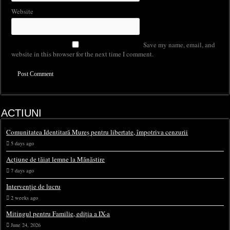
Website
Save my name, email, and
website in this browser for the next time I comment.
ACTIUNI
Comunitatea Identitară Mureș pentru libertate, împotriva cenzurii
5 days ago
Acțiune de tăiat lemne la Mănăstire
7 days ago
Intervenție de lucru
2 weeks ago
Mitingul pentru Familie, ediția a IX-a
June 24, 2026