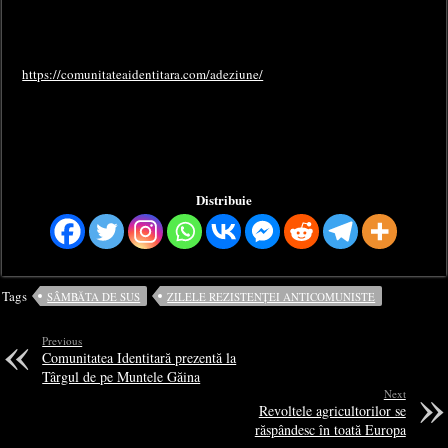
https://comunitateaidentitara.com/adeziune/
Distribuie
Tags
SÂMBĂTA DE SUS
ZILELE REZISTENȚEI ANTICOMUNISTE
Previous
Comunitatea Identitară prezentă la
Târgul de pe Muntele Găina
Next
Revoltele agricultorilor se
răspândesc în toată Europa