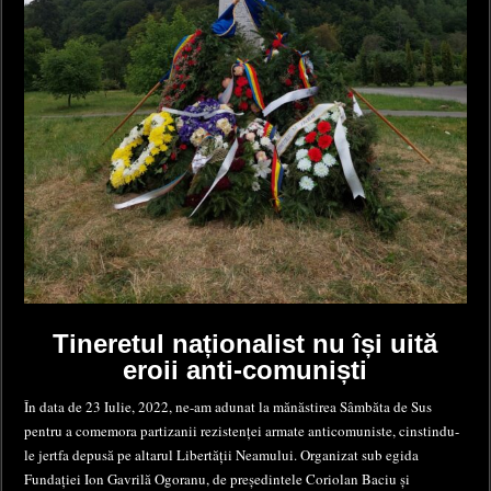
Tineretul naționalist nu își uită
eroii anti-comuniști
În data de 23 Iulie, 2022, ne-am adunat la mănăstirea Sâmbăta de Sus
pentru a comemora partizanii rezistenței armate anticomuniste, cinstindu-
le jertfa depusă pe altarul Libertății Neamului. Organizat sub egida
Fundației Ion Gavrilă Ogoranu, de președintele Coriolan Baciu și