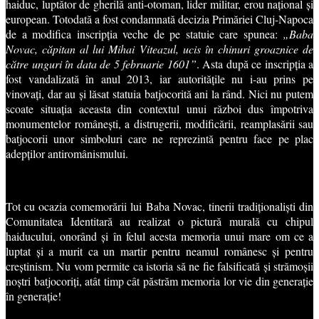
haiduc, luptător de gherilă anti-otoman, lider militar, erou național și
european. Totodată a fost condamnată decizia Primăriei Cluj-Napoca
de a modifica inscripția veche de pe statuie care spunea:
„Baba
Novac, căpitan al lui Mihai Viteazul, ucis în chinuri groaznice de
către unguri în data de 5 februarie 1601”
. Asta după ce inscripția a
fost vandalizată în anul 2013, iar autoritățile nu i-au prins pe
vinovați, dar au și lăsat statuia batjocorită ani la rând. Nici nu putem
scoate situația aceasta din contextul unui război dus împotriva
monumentelor românești, a distrugerii, modificării, reamplasării sau
batjocorii unor simboluri care ne reprezintă pentru face pe plac
adepților antiromânismului.
Tot cu ocazia comemorării lui Baba Novac, tinerii tradiționaliști din
Comunitatea Identitară au realizat o pictură murală cu chipul
haiducului, onorând și în felul acesta memoria unui mare om ce a
luptat și a murit ca un martir pentru neamul românesc și pentru
creștinism. Nu vom permite ca istoria să ne fie falsificată și strămoșii
noștri batjocoriți, atât timp cât păstrăm memoria lor vie din generație
în generație!