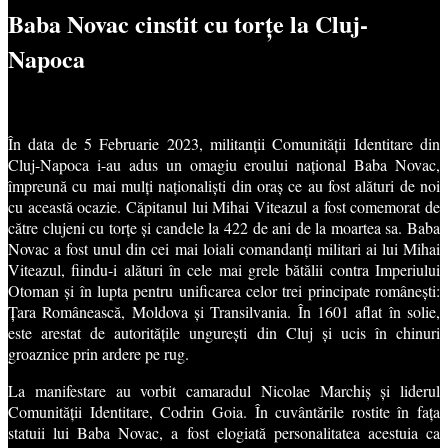
Baba Novac cinstit cu torțe la Cluj-
Napoca
În data de 5 Februarie 2023, militanții Comunității Identitare din
Cluj-Napoca i-au adus un omagiu eroului național Baba Novac,
împreună cu mai mulți naționaliști din oraș ce au fost alături de noi
cu această ocazie. Căpitanul lui Mihai Viteazul a fost comemorat de
către clujeni cu torțe și candele la 422 de ani de la moartea sa. Baba
Novac a fost unul din cei mai loiali comandanți militari ai lui Mihai
Viteazul, fiindu-i alături în cele mai grele bătălii contra Imperiului
Otoman și în lupta pentru unificarea celor trei principate românești:
Țara Românească, Moldova și Transilvania. În 1601 aflat în solie,
este arestat de autoritățile ungurești din Cluj și ucis în chinuri
groaznice prin ardere pe rug.
La manifestare au vorbit camaradul Nicolae Marchiș și liderul
Comunității Identitare, Codrin Goia. În cuvântările rostite în fața
statuii lui Baba Novac, a fost elogiată personalitatea acestuia ca