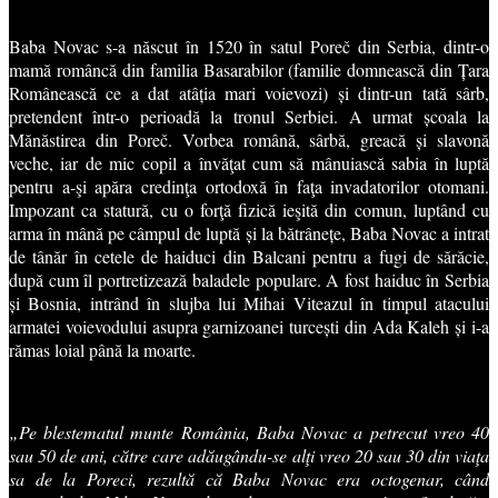
Baba Novac s-a născut în 1520 în satul Poreč din Serbia, dintr-o
mamă româncă din familia Basarabilor (familie domnească din Țara
Românească ce a dat atâția mari voievozi) și dintr-un tată sârb,
pretendent într-o perioadă la tronul Serbiei. A urmat școala la
Mănăstirea din Poreč. Vorbea română, sârbă, greacă și slavonă
veche, iar de mic copil a învăţat cum să mânuiască sabia în luptă
pentru a-şi apăra credinţa ortodoxă în faţa invadatorilor otomani.
Impozant ca statură, cu o forţă fizică ieşită din comun, luptând cu
arma în mână pe câmpul de luptă și la bătrânețe, Baba Novac a intrat
de tânăr în cetele de haiduci din Balcani pentru a fugi de sărăcie,
după cum îl portretizează baladele populare. A fost haiduc în Serbia
și Bosnia, intrând în slujba lui Mihai Viteazul în timpul atacului
armatei voievodului asupra garnizoanei turcești din Ada Kaleh și i-a
rămas loial până la moarte.
„Pe blestematul munte România, Baba Novac a petrecut vreo 40
sau 50 de ani, către care adăugându-se alţi vreo 20 sau 30 din viaţa
sa de la Poreci, rezultă că Baba Novac era octogenar, când