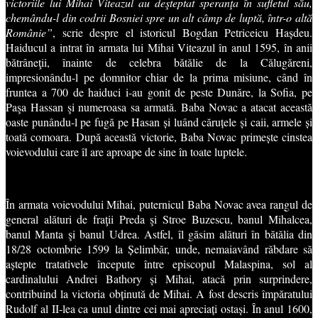
victoriile lui Mihai Viteazul au deşteptat speranţa în sufletul său,
chemându-l din codrii Bosniei spre un alt câmp de luptă, într-o altă
Românie”
, scrie despre el istoricul Bogdan Petriceicu Hașdeu.
Haiducul a intrat în armata lui Mihai Viteazul în anul 1595, în anii
bătrâneţii, înainte de celebra bătălie de la Călugăreni,
impresionându-l pe domnitor chiar de la prima misiune, când în
fruntea a 700 de haiduci i-au gonit de peste Dunăre, la Sofia, pe
Paşa Hassan şi numeroasa sa armată. Baba Novac a atacat această
oaste punându-l pe fugă pe Hasan și luând căruțele și caii, armele și
toată comoara. După această victorie, Baba Novac primește cinstea
voievodului care îl are aproape de sine în toate luptele.
În armata voievodului Mihai, puternicul Baba Novac avea rangul de
general alături de fraţii Preda şi Stroe Buzescu, banul Mihalcea,
banul Manta şi banul Udrea. Astfel, îl găsim alături în bătălia din
18/28 octombrie 1599 la Șelimbăr, unde, nemaiavând răbdare să
aștepte tratativele începute între episcopul Malaspina, sol al
cardinalului Andrei Bathory și Mihai, atacă prin surprindere,
contribuind la victoria obținută de Mihai. A fost descris împăratului
Rudolf al II-lea ca unul dintre cei mai apreciați ostași. În anul 1600,