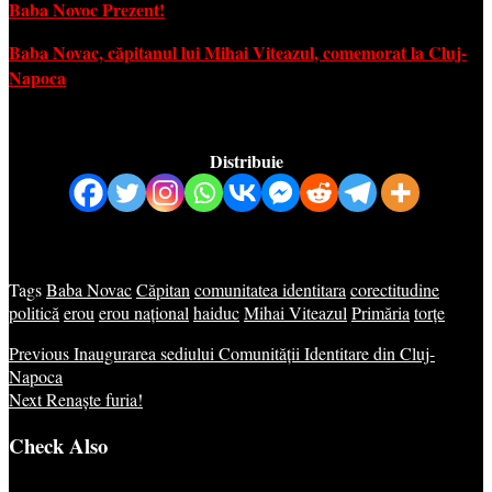
Baba Novoc Prezent!
Baba Novac, căpitanul lui Mihai Viteazul, comemorat la Cluj-
Napoca
Distribuie
Tags
Baba Novac
Căpitan
comunitatea identitara
corectitudine
politică
erou
erou național
haiduc
Mihai Viteazul
Primăria
torțe
Previous
Inaugurarea sediului Comunității Identitare din Cluj-
Napoca
Next
Renaște furia!
Check Also