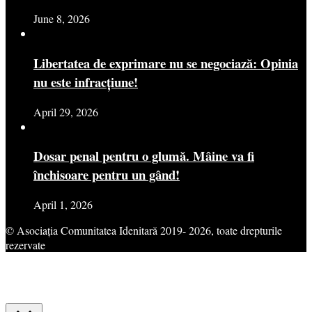
June 8, 2026
Libertatea de exprimare nu se negociază: Opinia
nu este infracțiune!
April 29, 2026
Dosar penal pentru o glumă. Mâine va fi
închisoare pentru un gând!
April 1, 2026
© Asociația Comunitatea Idenitară 2019- 2026, toate drepturile
rezervate
This website uses cookies to improve your experience. We'll assume
you're ok with this, but you can opt-out if you wish.
Cookie
settings
ACCEPT