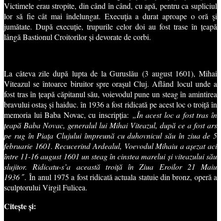
Victimele erau stropite, din când în când, cu apă, pentru ca supliciul
lor să fie cât mai îndelungat. Execuţia a durat aproape o oră şi
jumătate. După execuție, trupurile celor doi au fost trase în țeapă
lângă Bastionul Croitorilor și devorate de corbi.
La câteva zile după lupta de la Guruslău (
3 august 1601
), Mihai
Viteazul se întoarce biruitor spre orașul Cluj. Aflând locul unde a
fost tras în țeapă căpitanul său, voievodul pune un steag în amintirea
bravului ostaș și haiduc. în 1936 a fost ridicată pe acest loc o troiță în
memoria lui Baba Novac, cu inscripția:
„În acest loc a fost tras în
țeapă Baba Novac, generalul lui Mihai Viteazul, după ce a fost ars
pe rug în Piața Clujului împreună cu duhovnicul său în ziua de 5
februarie 1601. Recucerind Ardealul, Voevodul Mihaiu a așezat aci
între 11-16 august 1601 un steag în cinstea marelui și viteazului său
slujitor. Ridicatu-s’a această troiță în Ziua Eroilor 21 Maiu
1936″.
În anul 1975 a fost ridicată actuala statuie din bronz, operă a
sculptorului Virgil Fulicea.
Citește și: