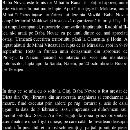
Baba Novac este trimis de Mihai în Banat, în părțile Lipovei, unde
este victorios în mai multe lupte. Apoi îl însoțește în Moldova, unde
Mihai îi încredințase urmărirea lui Ieremia Movilă. Baba Novac
ocupă teritoriul Moldovei și instalează o garnizoană în orașul Iași. În
tot timpul campaniei, rapoartele comisarilor împăratului Rudolf al II-
lea ni-l arată pe Baba Novac ca pe unul dintre cei mai apreciați
ostași. Urmează cucerirea teritoriului până la Camenița și Hotin. A
luptat alături de Mihai Viteazul în lupta de la Mirăslău, apoi în 9-19
septembrie 1600 în fruntea unui detașament din apropiere de
Ploiești, la Năieni, reușind să întârzie cu zece zile înaintarea
polonezilor, luptă apoi la Sărata, Năieni, pe 20 octombrie la Bucov,
pe Teleajen.
În timp ce se afla cu o solie la Cluj, Baba Novac a fost arestat de
Dieta din Cluj (formată din aristocrația maghiară) și condamnat la
moarte, fiind executat prin ardere pe rug, torturat și ucis de călăi
țigani, la data de
5 februarie 1601, împreună cu duhovnicul său,
preotul ortodox Sascu. Au fost legaţi de două grinzi orizontale,
asemănătoare unor frigări uriaşe, pe care călăii le învârteau deasupra
focului. În prealabil, ei au fost schingiuiţi şi, parţial, jupuiţi de piele.