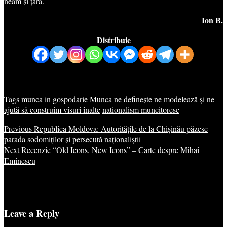
neam și țară.
Ion B.
Distribuie
Tags
munca in gospodarie
Munca ne definește ne modelează și ne
ajută să construim visuri înalte
nationalism muncitoresc
Previous
Republica Moldova: Autoritățile de la Chișinău păzesc
parada sodomiților și persecută naționaliștii
Next
Recenzie “Old Icons, New Icons” – Carte despre Mihai
Eminescu
Leave a Reply