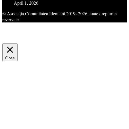
April 1, 2026
© Asociația Comunitatea Idenitară 2019- 2026, toate drepturile
rezervate
This website uses cookies to improve your experience. We'll assume
you're ok with this, but you can opt-out if you wish.
Cookie
settings
ACCEPT
Close
Privacy Overview
This website uses cookies to improve your experience while you
navigate through the website. Out of these cookies, the cookies that
are categorized as necessary are stored on your browser as they are
essential for the working of basic functionalities of the website. We
also use third-party cookies that help us analyze and understand how
you use this website. These cookies will be stored in your browser
only with your consent. You also have the option to opt-out of these
cookies. But opting out of some of these cookies may have an effect