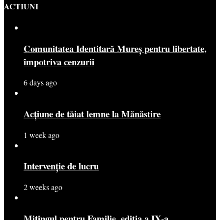
ACTIUNI
Comunitatea Identitară Mureș pentru libertate,
împotriva cenzurii
6 days ago
Acțiune de tăiat lemne la Mănăstire
1 week ago
Intervenție de lucru
2 weeks ago
Mitingul pentru Familie, ediția a IX-a