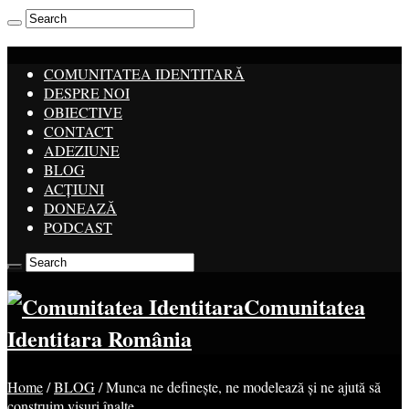
COMUNITATEA IDENTITARĂ
DESPRE NOI
OBIECTIVE
CONTACT
ADEZIUNE
BLOG
ACȚIUNI
DONEAZĂ
PODCAST
Comunitatea
Identitara România
Home
/
BLOG
/
Munca ne definește, ne modelează și ne ajută să
construim visuri înalte