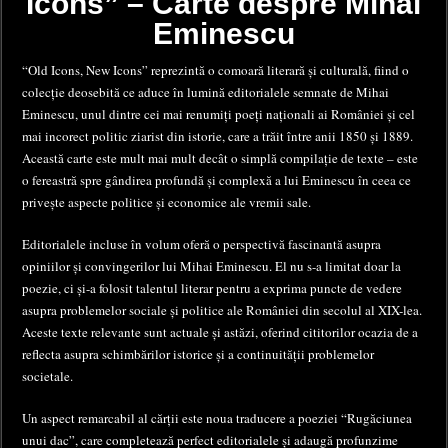
Icons” – Carte despre Mihai
Eminescu
“Old Icons, New Icons” reprezintă o comoară literară și culturală, fiind o
colecție deosebită ce aduce în lumină editorialele semnate de Mihai
Eminescu, unul dintre cei mai renumiți poeți naționali ai României și cel
mai incorect politic ziarist din istorie, care a trăit între anii 1850 și 1889.
Această carte este mult mai mult decât o simplă compilație de texte – este
o fereastră spre gândirea profundă și complexă a lui Eminescu în ceea ce
privește aspecte politice și economice ale vremii sale.
Editorialele incluse în volum oferă o perspectivă fascinantă asupra
opiniilor și convingerilor lui Mihai Eminescu. El nu s-a limitat doar la
poezie, ci și-a folosit talentul literar pentru a exprima puncte de vedere
asupra problemelor sociale și politice ale României din secolul al XIX-lea.
Aceste texte relevante sunt actuale și astăzi, oferind cititorilor ocazia de a
reflecta asupra schimbărilor istorice și a continuității problemelor
societale.
Un aspect remarcabil al cărții este noua traducere a poeziei “Rugăciunea
unui dac”, care completează perfect editorialele și adaugă profunzime