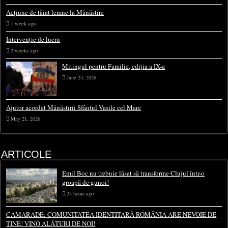
Acțiune de tăiat lemne la Mănăstire
1 week ago
Intervenție de lucru
2 weeks ago
Mitingul pentru Familie, ediția a IX-a
June 24, 2026
Ajutor acordat Mănăstirii Sfântul Vasile cel Mare
May 21, 2026
ARTICOLE
Emil Boc nu trebuie lăsat să transforme Clujul într-o
groapă de gunoi!
24 hours ago
CAMARADE: COMUNITATEA IDENTITARĂ ROMÂNIA ARE NEVOIE DE
TINE! VINO ALĂTURI DE NOI!