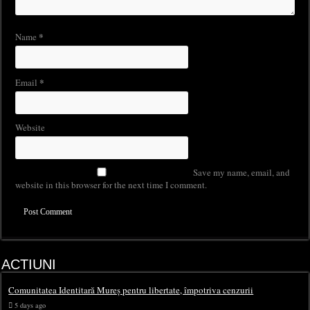
*
Name
*
Email
Website
Save my name, email, and
website in this browser for the next time I comment.
ACTIUNI
Comunitatea Identitară Mureș pentru libertate, împotriva cenzurii
5 days ago