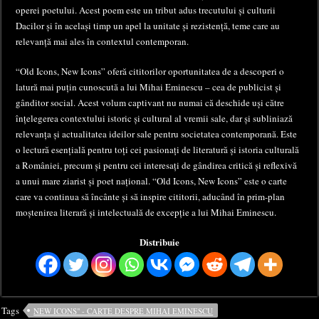
operei poetului. Acest poem este un tribut adus trecutului și culturii
Dacilor și în același timp un apel la unitate și rezistență, teme care au
relevanță mai ales în contextul contemporan.
“Old Icons, New Icons” oferă cititorilor oportunitatea de a descoperi o
latură mai puțin cunoscută a lui Mihai Eminescu – cea de publicist și
gânditor social. Acest volum captivant nu numai că deschide uși către
înțelegerea contextului istoric și cultural al vremii sale, dar și subliniază
relevanța și actualitatea ideilor sale pentru societatea contemporană. Este
o lectură esențială pentru toți cei pasionați de literatură și istoria culturală
a României, precum și pentru cei interesați de gândirea critică și reflexivă
a unui mare ziarist și poet național. “Old Icons, New Icons” este o carte
care va continua să încânte și să inspire cititorii, aducând în prim-plan
moștenirea literară și intelectuală de excepție a lui Mihai Eminescu.
Distribuie
Tags
NEW ICONS" - CARTE DESPRE MIHAI EMINESCU