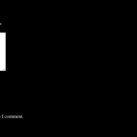
*
me I comment.