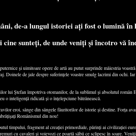
ni, de-a lungul istoriei ați fost o lumină în
i cine sunteți, de unde veniți și încotro vă în
uternice și uimitoare opere de artă au putut surprinde măiestria voastră d
aj. Doinele de jale despre suferințele voastre smulg lacrimi din ochi. Iar 
ăzeșilor lui Ștefan împotriva otomanilor, de la sublimul și absolutul român
eu o inteligență ridicată și o înțelepciune bătrânească.
avilor eroi, sânge din sângele făuritorilor de istorie și destine. Forța ava
Îmbrățișați Românismul din nou!
putul timpului, fragment al creației primordiale, părinți ai civilizației eu
remuri cu cavaleri și voievozi ce poartă săbii ce sclipesc în soare. Veniți