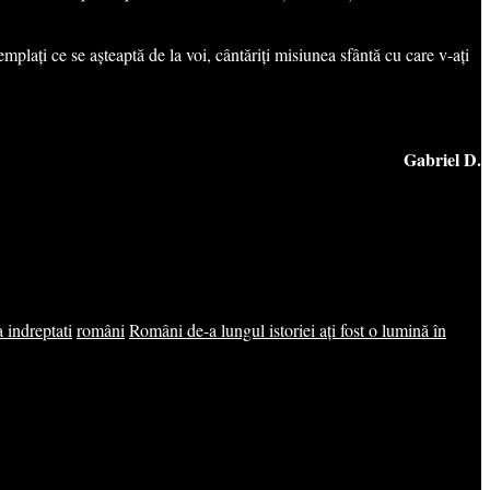
templați ce se așteaptă de la voi, cântăriți misiunea sfântă cu care v-ați
Gabriel D.
a indreptati
români
Români de-a lungul istoriei ați fost o lumină în