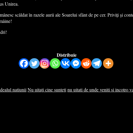
dus Unirea.
omânesc scăldat în razele aurii ale Soarelui sfânt de pe cer. Priviți și con
 mâine!
dri!
Distribuie
idealul natiunii
Nu uitați cine sunteți
nu uitati de unde veniti si incotro v