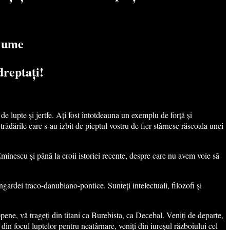
 lume
dreptați!
e lupte și jertfe. Ați fost întotdeauna un exemplu de forță și
trădările care s-au izbit de pieptul vostru de fier stârnesc răscoala unei
 Eminescu și până la eroii istoriei recente, despre care nu avem voie să
ngardei traco-danubiano-pontice. Sunteți intelectuali, filozofi și
ropene, vă trageți din titani ca Burebista, ca Decebal. Veniți de departe,
 din focul luptelor pentru neatârnare, veniți din iureșul războiului cel