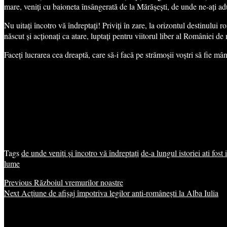
mare, veniți cu baioneta însângerată de la Mărășești, de unde ne-ați a
Nu uitați încotro vă îndreptați! Priviți în zare, la orizontul destinului r
născut și acționați ca atare, luptați pentru viitorul liber al României de
Faceți lucrarea cea dreaptă, care să-i facă pe strămoșii voștri să fie mân
Tags
de unde veniți și încotro vă îndreptați
de-a lungul istoriei ati fost 
lume
Previous
Războiul vremurilor noastre
Next
Acțiune de afișaj împotriva legilor anti-românești la Alba Iulia