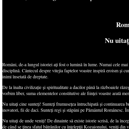
Româ
Nu uitaț
Români, de-a lungul istoriei ați fost o lumină în lume. Numai cele mai p
disciplină. Cântecul despre vitejia faptelor voastre inspiră eroism și cur
inimi însetată de dreptate.
De la înalta civilizație și spiritualitate a dacilor până la războaiele r
vorbim liber, suma elementelor constitutive ale ființei voastre arată mer
Nu uitați cine sunteți! Sunteți frumusețea întruchipată și continuarea br
inovatori, fii de daci. Sunteți regi și stăpâni pe Pământul Românesc. 
Nu uitați de unde veniți! De dinainte să existe istorie scrisă, de la înce
de când se ținea sfatul bătrânilor cu înțelepții Kogaionului, veniți din v