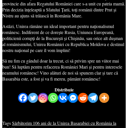
provincie din afara Regatului României care s-a unit cu patria mamă.
Prin decizia înțeleaptă a Sfatului Țarii, toți românii dintre Prut și
Nistru au ajuns să trăiască în România Mare.
Astăzi, Unirea rămâne un ideal important pentru naționalismul
românesc. Indiferent de ce dorește Rusia, Uniunea Europeană,
politicienii corupți de la București și Chișinău, sau orice alt dușman
al românismului, Unirea României cu Republica Moldova e destinul
nostru național pe care îl vom împlini!
Să nu fim cu gândul doar la trecut, ci să privim spre un viitor mai
bun! Să luptăm pentru refacerea României Mari și pentru interesele
neamului românesc! Vino alături de noi să spunem clar și tare că
Basarabia este, a fost și va fi mereu, pământ românesc!
Distribuie
Tags
Sărbătorim 106 ani de la Unirea Basarabiei cu România la