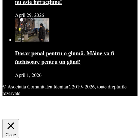
nu este infracțiune!
April 29, 2026
Dosar penal pentru o glumă. Mâine va fi
închisoare pentru un gând!
April 1, 2026
© Asociația Comunitatea Idenitară 2019- 2026, toate drepturile
rezervate
This website uses cookies to improve your experience. We'll assume
you're ok with this, but you can opt-out if you wish.
Cookie
settings
ACCEPT
Close