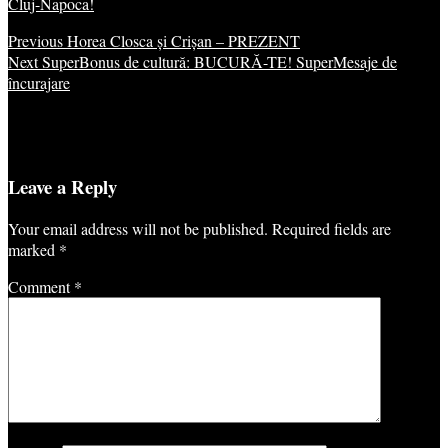
Cluj-Napoca!
Previous
Horea Closca și Crișan – PREZENT
Next
SuperBonus de cultură: BUCURĂ-TE! SuperMesaje de
încurajare
Leave a Reply
Your email address will not be published.
Required fields are
marked
*
Comment
*