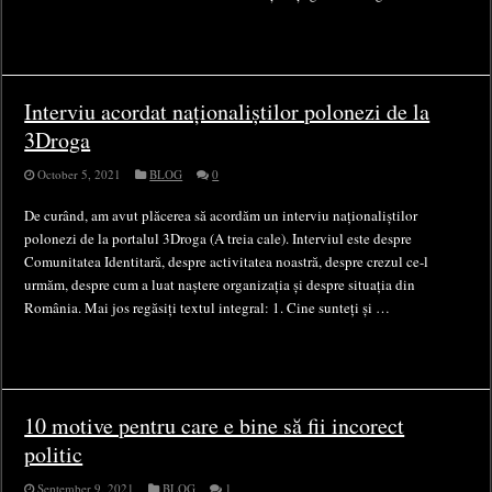
Interviu acordat naționaliștilor polonezi de la
3Droga
October 5, 2021
BLOG
0
De curând, am avut plăcerea să acordăm un interviu naționaliștilor
polonezi de la portalul 3Droga (A treia cale). Interviul este despre
Comunitatea Identitară, despre activitatea noastră, despre crezul ce-l
urmăm, despre cum a luat naștere organizația și despre situația din
România. Mai jos regăsiți textul integral: 1. Cine sunteți și …
10 motive pentru care e bine să fii incorect
politic
September 9, 2021
BLOG
1