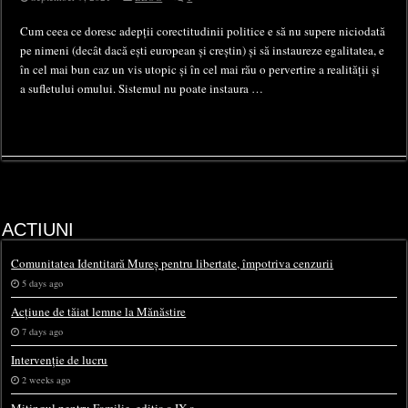
Cum ceea ce doresc adepții corectitudinii politice e să nu supere niciodată
pe nimeni (decât dacă ești european și creștin) și să instaureze egalitatea, e
în cel mai bun caz un vis utopic și în cel mai rău o pervertire a realității și
a sufletului omului. Sistemul nu poate instaura …
ACTIUNI
Comunitatea Identitară Mureș pentru libertate, împotriva cenzurii
5 days ago
Acțiune de tăiat lemne la Mănăstire
7 days ago
Intervenție de lucru
2 weeks ago