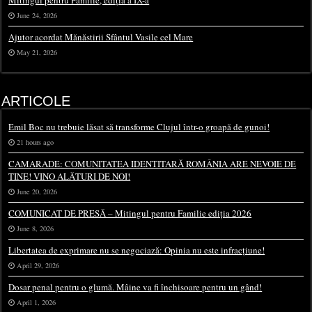
Mitingul pentru Familie, ediția a IX-a
June 24, 2026
Ajutor acordat Mănăstirii Sfântul Vasile cel Mare
May 21, 2026
ARTICOLE
Emil Boc nu trebuie lăsat să transforme Clujul într-o groapă de gunoi!
21 hours ago
CAMARADE: COMUNITATEA IDENTITARĂ ROMÂNIA ARE NEVOIE DE
TINE! VINO ALĂTURI DE NOI!
June 20, 2026
COMUNICAT DE PRESĂ – Mitingul pentru Familie ediția 2026
June 8, 2026
Libertatea de exprimare nu se negociază: Opinia nu este infracțiune!
April 29, 2026
Dosar penal pentru o glumă. Mâine va fi închisoare pentru un gând!
April 1, 2026