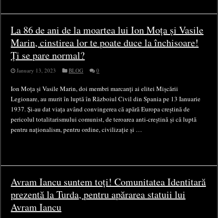
La 86 de ani de la moartea lui Ion Moța și Vasile
Marin, cinstirea lor te poate duce la închisoare!
Ți se pare normal?
January 13, 2023
BLOG
0
Ion Moța și Vasile Marin, doi membri marcanți ai elitei Mișcării
Legionare, au murit în luptă în Războiul Civil din Spania pe 13 Ianuarie
1937. Și-au dat viața având convingerea că apără Europa creștină de
pericolul totalitarismului comunist, de teroarea anti-creștină și că luptă
pentru naționalism, pentru ordine, civilizație și …
Avram Iancu suntem toți! Comunitatea Identitară
prezentă la Turda, pentru apărarea statuii lui
Avram Iancu