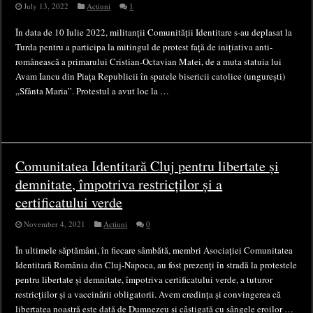
July 13, 2022
Actiuni
1
În data de 10 Iulie 2022, militanții Comunității Identitare s-au deplasat la
Turda pentru a participa la mitingul de protest față de inițiativa anti-
românească a primarului Cristian-Octavian Matei, de a muta statuia lui
Avam Iancu din Piața Republicii în spatele bisericii catolice (ungurești)
„Sfânta Maria”. Protestul a avut loc la …
Comunitatea Identitară Cluj pentru libertate și
demnitate, împotriva restricților și a
certificatului verde
November 4, 2021
Actiuni
0
În ultimele săptămâni, în fiecare sâmbătă, membri Asociației Comunitatea
Identitară România din Cluj-Napoca, au fost prezenți în stradă la protestele
pentru libertate și demnitate, împotriva certificatului verde, a tuturor
restricțiilor și a vaccinării obligatorii. Avem credința și convingerea că
libertatea noastră este dată de Dumnezeu și câștigată cu sângele eroilor …