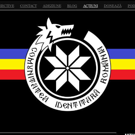
IECTIVE
CONTACT
ADEZIUNE
BLOG
ACȚIUNI
DONEAZĂ
POD