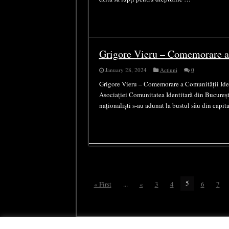
Grigore Vieru – Comemorare a
January 28, 2024
Actiuni
0
Grigore Vieru – Comemorare a Comunității Iden
Asociației Comunitatea Identitară din Bucureșt
naționaliști s-au adunat la bustul său din capita
5
« First
...
«
3
4
6
7