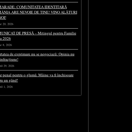
ARADE: COMUNITATEA IDENTITARĂ
ÂNIA ARE NEVOIE DE TINE! VINO ALĂTURI
NOI!
e 20, 2026
UNICAT DE PRESĂ – Mitingul pentru Familie
ia 2026
e 8, 2026
rtatea de exprimare nu se negociază: Opinia nu
 infracțiune!
il 29, 2026
r penal pentru o glumă. Mâine va fi închisoare
ru un gând!
il 1, 2026