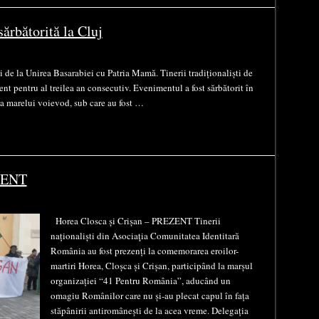
ărbătorită la Cluj
 de la Unirea Basarabiei cu Patria Mamă. Tinerii tradiționaliști de
t pentru al treilea an consecutiv. Evenimentul a fost sărbătorit în
ia marelui voievod, sub care au fost …
EZENT
Horea Closca și Crișan – PREZENT Tinerii
naționaliști din Asociaţia Comunitatea Identitară
România au fost prezenți la comemorarea eroilor-
martiri Horea, Cloșca și Crișan, participând la marșul
organizației “41 Pentru România”, aducând un
omagiu Românilor care nu și-au plecat capul în fața
stăpânirii antiromânești de la acea vreme. Delegația