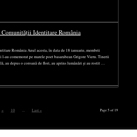
 Comunității Identitare România
titare România Anul acesta, în data de 18 ianuarie, membrii
i l-au comemorat pe marele poet basarabean Grigore Vieru. Tinerii
lă, au depus o coroană de flori, au aprins lumânări și au rostit …
»
10
...
Last »
Page 5 of 19