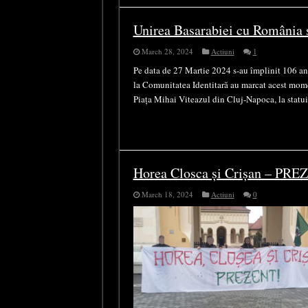
Unirea Basarabiei cu România s
March 28, 2024
Actiuni
1
Pe data de 27 Martie 2024 s-au împlinit 106 ani
la Comunitatea Identitară au marcat acest momen
Piața Mihai Viteazul din Cluj-Napoca, la statu
Horea Closca și Crișan – PR
March 18, 2024
Actiuni
0