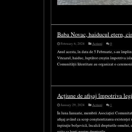
Baba Novac, haiducul etern, cins
February 6, 2024
Actiuni
0
Anul acesta, în data de 5 Februarie, s-au împli
Viteazul, haiduc, luptător creștin împotriva isla
Comunității Identitare au organizat o ceremoni
Acțiune de afișaj împotriva leg
January 29, 2024
Actiuni
1
În luna Ianuarie, membrii Asociației Comunitat
afișaj având ca scop conștientizarea existenței 
inpirație bolșevică, încalcă drepturile omului, 
ezita sa lupți pentru drepturile …