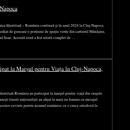
j-Napoca
tea Identitară – România continuă și în anul 2024 la Cluj-Napoca.
 curățat de gunoaie o porțiune de spațiu verde din cartierul Mănăștur,
tul Ioan. Această zonă a fost uitată complet de …
cipat la Marșul pentru Viața în Cluj-Napoca,
ntitară România au participat la marșul pentru viață din orașele
ești tinerii naționaliști au afișat la marș un banner cu mesajul
acestor cuvinte pentru neamul românesc cu o cruce ortodoxă la