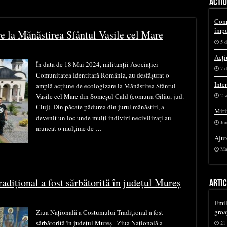
ACTIU
Comu
împo
e la Mănăstirea Sfântul Vasile cel Mare
5 d
Acți
În data de 18 Mai 2024, militanții Asociației
7 d
Comunitatea Identitară România, au desfășurat o
Inte
amplă acțiune de ecologizare la Mănăstirea Sfântul
Vasile cel Mare din Someșul Cald (comuna Gilău, jud.
2 
Cluj). Din păcate pădurea din jurul mănăstiri, a
Miti
devenit un loc unde mulți indivizi necivilizați au
Jun
aruncat o mulțime de …
Ajut
Ma
dițional a fost sărbătorită în județul Mureș
ARTI
Emil
groa
Ziua Națională a Costumului Tradițional a fost
sărbătorită în județul Mureș Ziua Națională a
21 