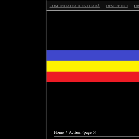
COMUNITATEA IDENTITARĂ
DESPRE NOI
OB
Home
/
Actiuni
(page 5)