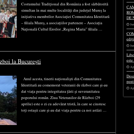
Costumului Tradițional din România a fost sărbătorită
CAM
simultan în mai multe localități din județul Mureș la
ROM
inițiativa membrilor Asociației Comunitatea Identitară
DE 
– filiala Mureș, a asociațiilor partenere – Asociația
Jun
Națională Cultul Eroilor „Regina Maria” filiala …
COM
ediț
Jun
Libe
zboi la București
este
Apr
Dosa
Anul acesta, tinerii naționaliști din Comunitatea
pent
Identitară au comemorat veteranii de război care și-au
Apr
dat viața pentru integritatea țării și suveranitatea
poporului român. Ziua Veteranilor de Război (29
aprilie) este o zi cu adevărat tristă, în care se cinstesc
toți ostașii care și-au dat viața pentru ca noi astăzi …