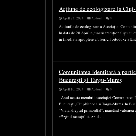
Acțiune de ecologizare la Clu
April 23, 2024
Actiuni
0
Acțiunile de ecologizare a Asociației Comunita
În data de 20 Aprilie, tinerii tradiționaliști au
în imediata apropiere a bisericii ortodoxe Sfân
Comunitatea Identitară a parti
București și Târgu-Mureș
April 10, 2024
Actiuni
0
Anul acesta membrii asociației Comunitatea Ide
București, Cluj-Napoca și Târgu-Mureș. În Bucur
“Viața, dreptul primordial“, marcând valoarea 
sfârșitul mesajului. Anul …