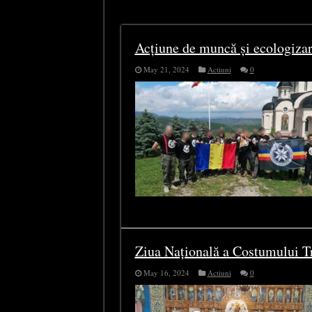
Actiuni
Acțiune de muncă și ecologizar
May 21, 2024
Actiuni
0
Ziua Națională a Costumului Tra
May 16, 2024
Actiuni
0