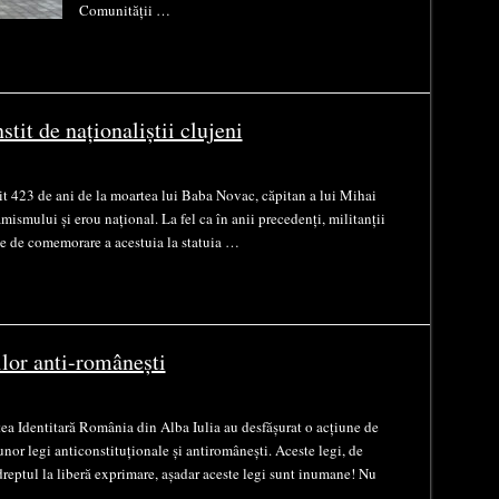
Comunității …
tit de naționaliștii clujeni
nit 423 de ani de la moartea lui Baba Novac, căpitan a lui Mihai
mismului și erou național. La fel ca în anii precedenți, militanții
e de comemorare a acestuia la statuia …
ilor anti-românești
ea Identitară România din Alba Iulia au desfășurat o acțiune de
unor legi anticonstituționale și antiromânești. Aceste legi, de
dreptul la liberă exprimare, așadar aceste legi sunt inumane! Nu