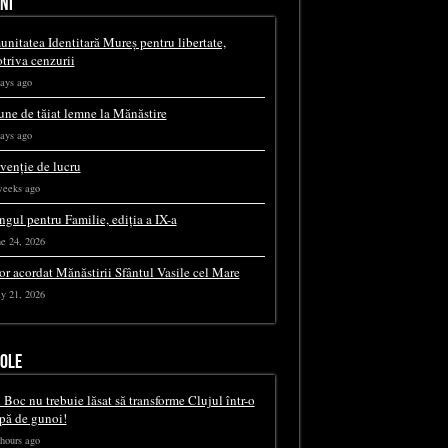
NI
nitatea Identitară Mureș pentru libertate,
triva cenzurii
ays ago
une de tăiat lemne la Mănăstire
ays ago
rvenție de lucru
weeks ago
ngul pentru Familie, ediția a IX-a
e 24, 2026
or acordat Mănăstirii Sfântul Vasile cel Mare
y 21, 2026
COLE
 Boc nu trebuie lăsat să transforme Clujul într-o
pă de gunoi!
hours ago